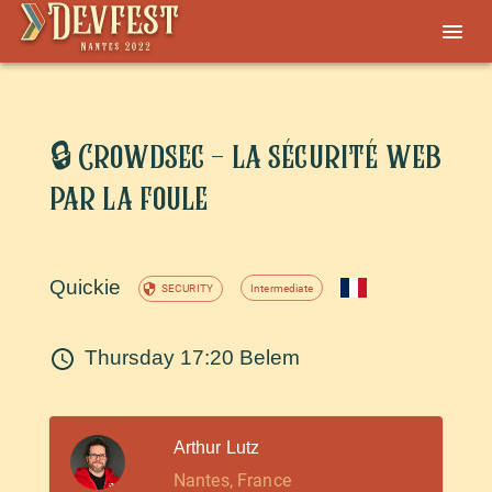
🔒 Crowdsec - la sécurité web
par la foule
Quickie
Intermediate
SECURITY
Thursday 17:20
Belem
Arthur Lutz
Nantes, France