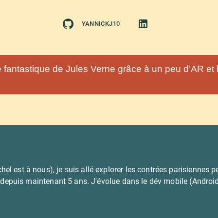
YANNICKJ10
fantastique de Jules Verne grâce à un peu d’AR et
el est à nous), je suis allé explorer les contrées parisiennes
lé depuis maintenant 5 ans. J'évolue dans le dév mobile (Androi