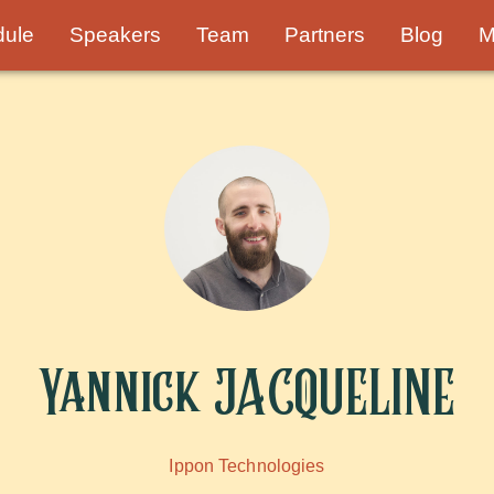
dule
Speakers
Team
Partners
Blog
M
Yannick JACQUELINE
Ippon Technologies